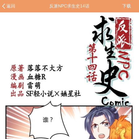
返回
反派NPC求生史14话
下载