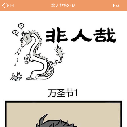
返回
非人哉第22话
下载