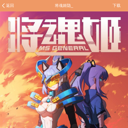
返回
将魂姬隐_
下载