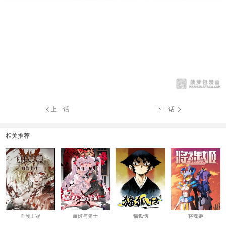
上一话
下一话
相关推荐
血族王冠
血姬与骑士
猫狐恼
将魂姬