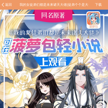
返回
我的女徒弟们都是未来诸天大佬(徒弟个个是大佬）03 姑娘
下载