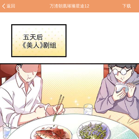
返回
万渣朝凰璀璨星途12
下载