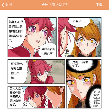
返回
妖神记第146回下
下载