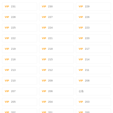
VIP
231
VIP
230
VIP
229
VIP
228
VIP
227
VIP
226
VIP
225
VIP
224
VIP
223
VIP
222
VIP
221
VIP
220
VIP
219
VIP
218
VIP
217
VIP
216
VIP
215
VIP
214
VIP
213
VIP
212
VIP
211
VIP
210
VIP
209
VIP
208
VIP
207
VIP
206
公告
VIP
205
VIP
204
VIP
203
VIP
202
VIP
201
VIP
200