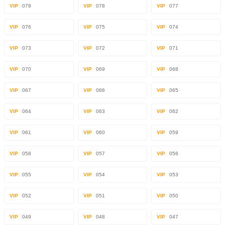
VIP
079
VIP
078
VIP
077
VIP
076
VIP
075
VIP
074
VIP
073
VIP
072
VIP
071
VIP
070
VIP
069
VIP
068
VIP
067
VIP
066
VIP
065
VIP
064
VIP
063
VIP
062
VIP
061
VIP
060
VIP
059
VIP
058
VIP
057
VIP
056
VIP
055
VIP
054
VIP
053
VIP
052
VIP
051
VIP
050
VIP
049
VIP
048
VIP
047