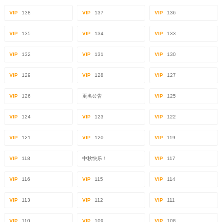
VIP
138
VIP
137
VIP
136
VIP
135
VIP
134
VIP
133
VIP
132
VIP
131
VIP
130
VIP
129
VIP
128
VIP
127
VIP
126
更名公告
VIP
125
VIP
124
VIP
123
VIP
122
VIP
121
VIP
120
VIP
119
VIP
118
中秋快乐！
VIP
117
VIP
116
VIP
115
VIP
114
VIP
113
VIP
112
VIP
111
VIP
110
VIP
109
VIP
108