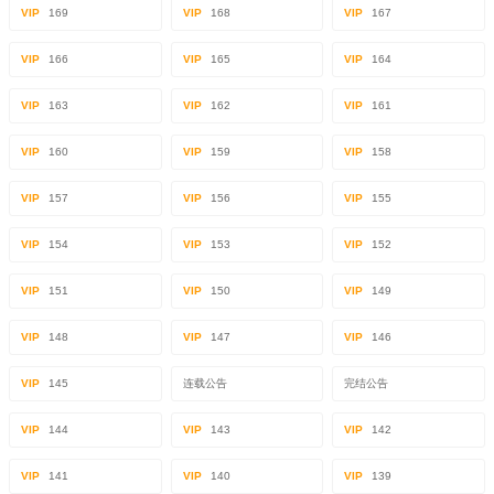
VIP
169
VIP
168
VIP
167
VIP
166
VIP
165
VIP
164
VIP
163
VIP
162
VIP
161
VIP
160
VIP
159
VIP
158
VIP
157
VIP
156
VIP
155
VIP
154
VIP
153
VIP
152
VIP
151
VIP
150
VIP
149
VIP
148
VIP
147
VIP
146
VIP
145
连载公告
完结公告
VIP
144
VIP
143
VIP
142
VIP
141
VIP
140
VIP
139