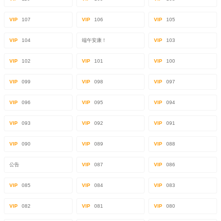
VIP
107
VIP
106
VIP
105
VIP
104
端午安康！
VIP
103
VIP
102
VIP
101
VIP
100
VIP
099
VIP
098
VIP
097
VIP
096
VIP
095
VIP
094
VIP
093
VIP
092
VIP
091
VIP
090
VIP
089
VIP
088
公告
VIP
087
VIP
086
VIP
085
VIP
084
VIP
083
VIP
082
VIP
081
VIP
080