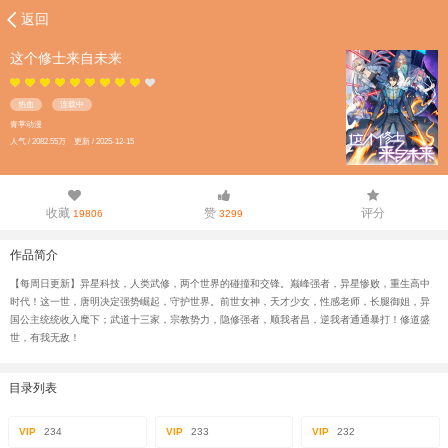
返回
这个修士来自未来
热血
连载中
青葶动漫
人气 / 2082.55万 更新 / 2025-12-15
收藏
赞
评分
19806
3299
作品简介
【每周日更新】异星科技，人类武修，两个世界的碰撞和交锋。巅峰强者，异星惨败，重生高中
时代！这一世，唐明决定强势崛起，守护世界。前世女神，天才少女，性感老师，长腿御姐，异
国公主统统收入麾下；武道十三家，宗教势力，隐修强者，顺我者昌，逆我者通通暴打！修道盛
世，有我无敌！
目录列表
VIP
234
VIP
233
VIP
232