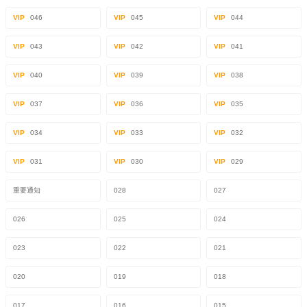
VIP
046
VIP
045
VIP
044
VIP
043
VIP
042
VIP
041
VIP
040
VIP
039
VIP
038
VIP
037
VIP
036
VIP
035
VIP
034
VIP
033
VIP
032
VIP
031
VIP
030
VIP
029
重要通知
028
027
026
025
024
023
022
021
020
019
018
017
016
015