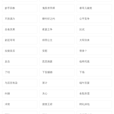
妙手回春
鬼医求拜师
睿哥儿被抢
不胜酒力
卿竹轩之约
公平竞争
自食其果
夜宴之争
比试
尉迟哥哥
得罪公主
大军归来
拉拢皇后
安慰
替身？
反击
恶意挑拨
临终托孤
了结
下旨赐婚
下场
与后宫有染
算计
端午宫宴
纠缠
关心
各取所需
冲突
搜查王府
聘礼掉包