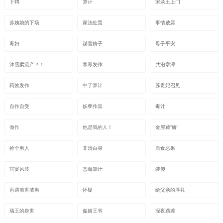
下聘
算计
宋亲王上门
苏姨娘的下场
家法处置
事情败露
毒妇
谋害嫡子
母子平安
沐雪柔流产？！
寒毒发作
共泡寒潭
药效发作
中了算计
苏贵妃召见
自作自受
妖孽作祟
毒计
做作
他是我的人！
金屋藏“娇”
捡个男人
非清白身
自食恶果
宫宴风波
恶毒算计
装傻
再遇前世渣男
怀疑
给父亲的厚礼
瑞王的身世
傲娇王爷
深夜遇袭