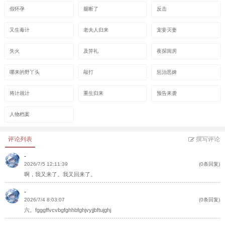
假怀孕
腿断了
反击
又生毒计
老夫人归来
宠妾灭妻
失火
及笄礼
夜探闺房
哪来的野丫头
敲打
惩治恶婢
将计就计
重生归来
预告来袭
人物档案
评论列表
撰写评论
-
2026/7/5 12:11:39
(0条回复)
啊，我又来了。我又回来了。
-
2026/7/4 8:03:07
(0条回复)
六。fgggffvcvbgfghhbfghjvyjjbftujghj