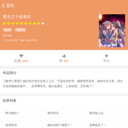
返回
重生之千金毒妃
热血
连载中
瑞庄优漫
人气 / 341.42万 更新 / 2024-05-18
收藏
赞
评分
3450
494
作品简介
【每周六更新】她比四大美女还美上几分，可是命却好苦。姨娘害死母亲，妹妹夺走夫君，连丈
夫也害她胎死腹中……命苦啊命苦。她泣血重生，人若犯我，灭其满门！
目录列表
聘为侧妃？
新年快乐
棋风如人品
姐弟情深
她知道那个秘密了！
这事就定了！