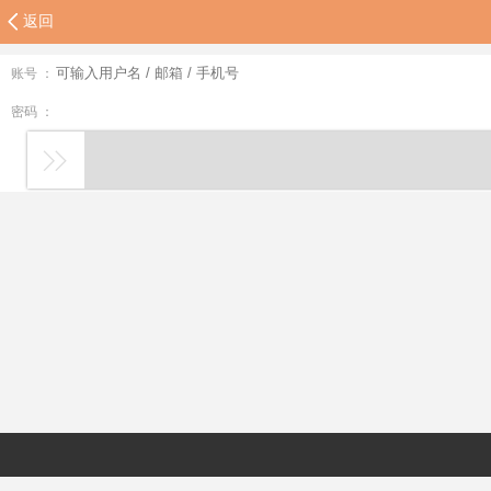
返回
账号 ：
密码 ：