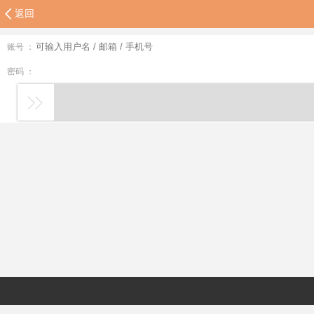
返回
账号 ：
密码 ：