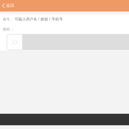
返回
账号 ：
密码 ：