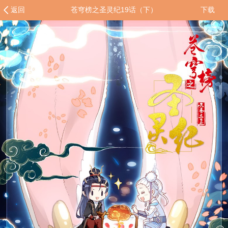
返回
苍穹榜之圣灵纪19话（下）
下载