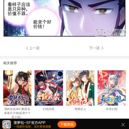
上一话
下一话
相关推荐
我的女徒弟们都是未
幻想武装
萌师在上
长安幻想
来诸天大佬(徒弟个个
是大佬）
返回顶部↑